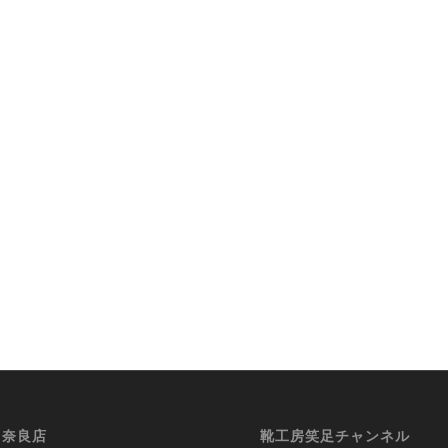
i 奈良店
靴工房笑足チャンネル