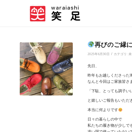
再びのご縁
/
2025年6月30日
カテゴリ:
未
先日、
昨年もお越しくださった
なんと今回はご家族皆さ
「下駄、とっても調子い
と嬉しいご報告もいただ
本当に何よりです
日々の暮らしの中で
私たちの履き物が少しで
遠い国で使っていただい