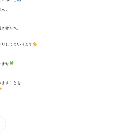
せん。
履き物たち。
作りしてまいります
いませ
きますことを