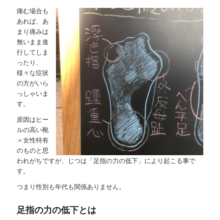
痛む場合も
あれば、あ
まり痛みは
無いまま進
行してしま
ったり、
様々な症状
の方がいら
っしゃいま
す。
原因はヒー
ルの高い靴
＝女性特有
のものと思
われがちですが、じつは「足指の力の低下」により起こる事で
す。
つまり性別も年代も関係ありません。
足指の力の低下とは