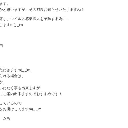
ます。
かと思いますが、その都度お知らせいたしますね！
慮し、ウイルス感染拡大を予防する為に、
すm(_ _)m
用
きますm(_ _)m
られる場合は、
か、
いただく事も出来ますが
にご案内出来ますのでおすすめです！
しているので
掛けしてますm(_ _)m
ームも