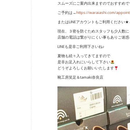
スムーズにご案内出来ますのでおすすめで
ご予約は→
https://waraiashi.com/appoin
またはLINEアカウントもご利用ください★→LIN
現在、３密を防ぐためスタッフも少人数に
店舗の電話は繋がりにくい事もありご迷惑をお
LINEも是非ご利用下さいね♪
夏物も続々入ってきてますので
是非お足入れにいらして下さい
どうぞよろしくお願いいたします
靴工房笑足＆tamaki奈良店