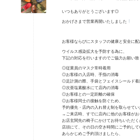
いつもありがとうございます◎
おかげさまで営業再開いたしました
お客様ならびにスタッフの健康と安全に配
ウイルス感染拡大を予防する為に、
下記の対応を行いますのでご協力お願い致しま
◎従業員のマスク常時着用
◎お客様の入店時、手指の消毒
◎足計測の際、手袋とフェイスシールド着
◎次亜塩素酸水にて店内の消毒
◎お客様との一定距離の確保
◎お客様同士の接触を防ぐため、
予約優先・店内の入れ替え制を取らせていただ
→ご来店時、すでに店内に他のお客様がお
お店玄関先の椅子にかけてお待ちいただく
店頭にて、その日の空き時間にご予約して
あらかじめご予約頂けましたら、