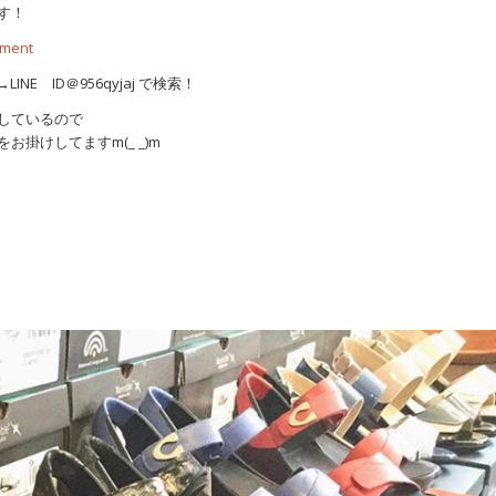
す！
tment
E ID＠956qyjaj で検索！
しているので
掛けしてますm(_ _)m