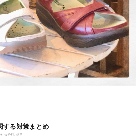
関する対策まとめ
せ
,
未分類
,
笑足