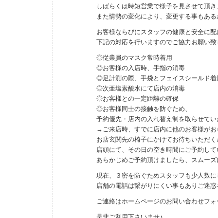
しばらくは時短営業で様子を見させて頂き
また情勢の変化により、変更する事もある
お客様ならびにスタッフの健康と安全に配
下記の対応を行いますのでご協力お願い致しま
◎従業員のマスク常時着用
◎お客様の入店時、手指の消毒
◎足計測の際、手袋とフェイスシールド着
◎次亜塩素酸水にて店内の消毒
◎お客様との一定距離の確保
◎お客様同士の接触を防ぐため、
予約優先・店内の入れ替え制を取らせていただ
→ご来店時、すでに店内に他のお客様がお
お店玄関先の椅子にかけてお待ちいただく
店頭にて、その日の空き時間にご予約して
あらかじめご予約頂けましたら、スムーズ
現在、３密を防ぐためスタッフも少人数に
店舗の電話は繋がりにくい事もありご迷惑をお
ご連絡はホームページのお問い合わせフォ
是非ご利用下さいませ♪