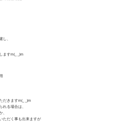
慮し、
すm(_ _)m
用
きますm(_ _)m
られる場合は、
か、
いただく事も出来ますが