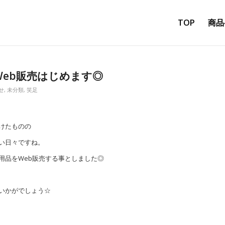
TOP
商品
eb販売はじめます◎
せ
,
未分類
,
笑足
けたものの
い日々ですね。
用品をWeb販売する事としました◎
いかがでしょう☆