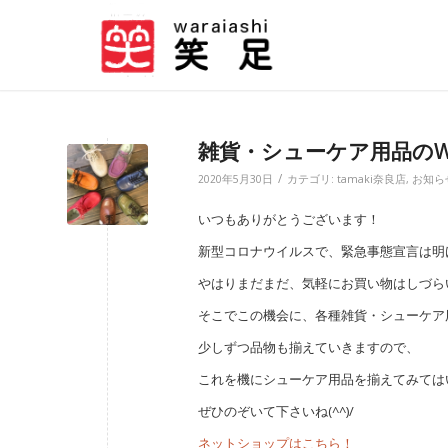
雑貨・シューケア用品のW
/
2020年5月30日
カテゴリ:
tamaki奈良店
,
お知ら
いつもありがとうございます！
新型コロナウイルスで、緊急事態宣言は明
やはりまだまだ、気軽にお買い物はしづら
そこでこの機会に、各種雑貨・シューケア
少しずつ品物も揃えていきますので、
これを機にシューケア用品を揃えてみては
ぜひのぞいて下さいね(^^)/
ネットショップはこちら！