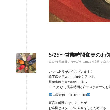
5/25〜営業時間変更のお
/
2020年5月23日
カテゴリ:
tamaki奈良店
,
お知ら
いつもありがとうございます！
靴工房笑足＆tamaki奈良店です。
緊急事態宣言の解除に伴い、
5/ 25(月)より営業時間が変わりますので
火曜定休 10:00〜17:00
宣言は解除になりましたが
お客様とスタッフの安全を守るためにも