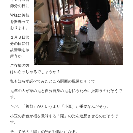
節分の日に
皆様に善哉
を振舞って
おります。
２月３日節
分の日に何
故善哉を振
舞うか
ご存知の方
はいらっしゃるでしょうか？
私も知らず調べてみたところ関西の風習だそうで
厄年の人が家の厄と自分自身の厄を払うために振舞うのだそうで
す。
ただ、「善哉」がというより「小豆｝が重要なんだそう。
小豆の赤色が福を意味する「陽」の光を連想させるのだそうで
す。
そしてその「陽」の光が厄除けになる。