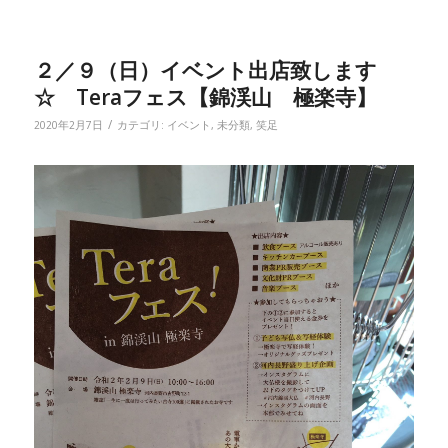
２／９（日）イベント出店致します
☆ Teraフェス【錦渓山 極楽寺】
/
2020年2月7日
カテゴリ:
イベント
,
未分類
,
笑足