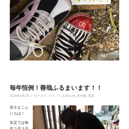
毎年恒例！善哉ふるまいます！！
/
2020年2月2日
カテゴリ:
イベント
,
お知らせ
,
未分類
,
笑足
皆さまこん
にちは！
笑足では毎
年２月３日