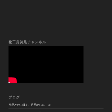
靴工房笑足チャンネル
ブログ
世界とのご縁を、足元からm(._.)m