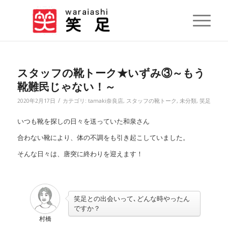
スタッフの靴トーク★いずみ③～もう
靴難民じゃない！～
/
2020年2月17日
カテゴリ:
tamaki奈良店
,
スタッフの靴トーク
,
未分類
,
笑足
いつも靴を探しの日々を送っていた和泉さん
合わない靴により、体の不調をも引き起こしていました。
そんな日々は、唐突に終わりを迎えます！
笑足との出会いって､どんな時やったん
ですか？
村橋