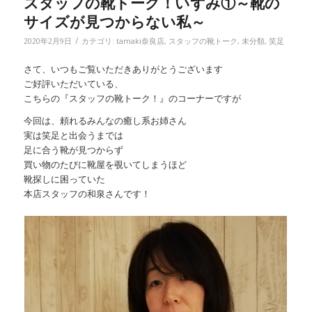
スタッフの靴トーク！いずみ①～靴の
サイズが見つからない私～
/
2020年2月9日
カテゴリ:
tamaki奈良店
,
スタッフの靴トーク
,
未分類
,
笑足
さて、いつもご覧いただきありがとうございます
ご好評いただいている、
こちらの『スタッフの靴トーク！』のコーナーですが
今回は、頼れるみんなの癒し系お姉さん
実は笑足と出会うまでは
足に合う靴が見つからず
買い物のたびに靴屋を覗いてしまうほど
靴探しに困っていた
本店スタッフの和泉さんです！