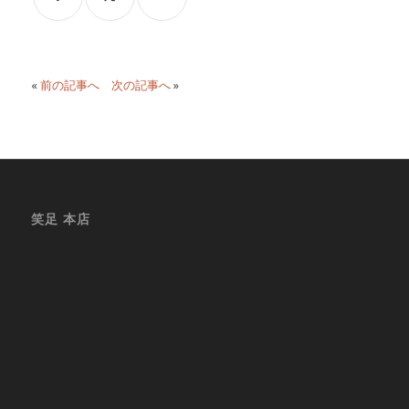
«
前の記事へ
次の記事へ
»
笑足 本店