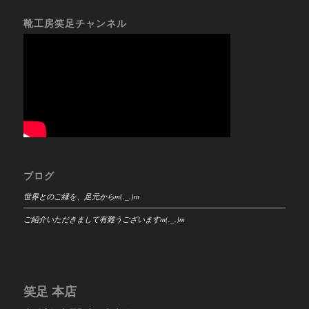
靴工房笑足チャンネル
ブログ
世界とのご縁を、足元からm(._.)m
ご紹介いただきまして有難うございますm(._.)m
笑足 本店