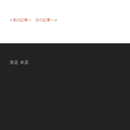
«
前の記事へ
次の記事へ
»
笑足 本店