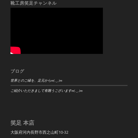
靴工房笑足チャンネル
ブログ
世界とのご縁を、足元からm(._.)m
ご紹介いただきまして有難うございますm(._.)m
笑足 本店
大阪府河内長野市西之山町10-32