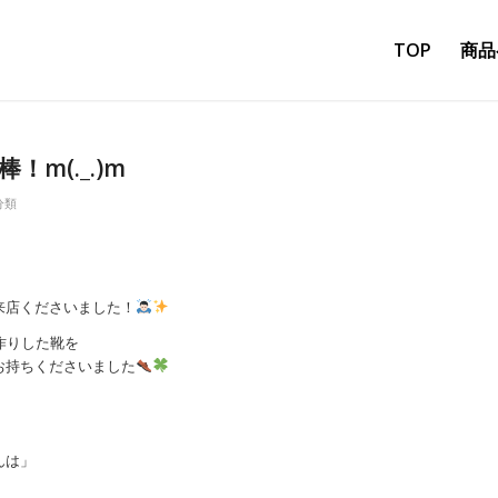
TOP
商品
m(._.)m
分類
来店くださいました！
作りした靴を
お持ちくださいました
んは」