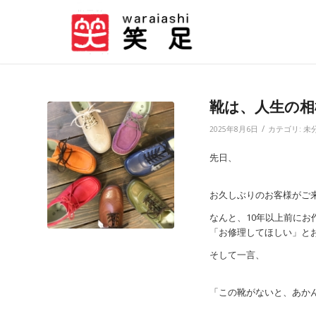
靴は、人生の相棒！
/
2025年8月6日
カテゴリ:
未
先日、
お久しぶりのお客様がご
なんと、10年以上前にお
「お修理してほしい」と
そして一言、
「この靴がないと、あか