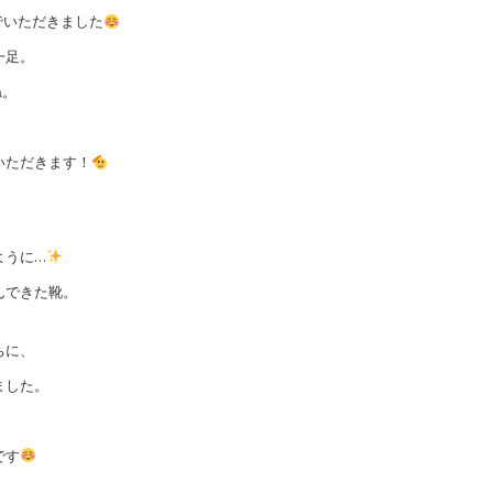
でいただきました
一足。
ね。
いただきます！
ように…
んできた靴。
ちに、
ました。
です