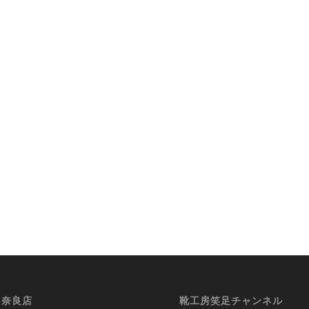
i 奈良店
靴工房笑足チャンネル