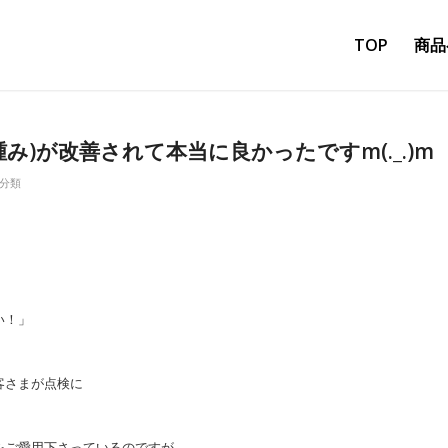
TOP
商品
み)が改善されて本当に良かったですm(._.)m
分類
い！」
客さまが点検に
をご愛用下さっているのですが