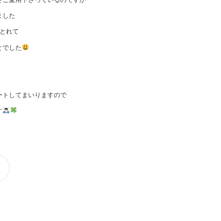
ました
分とれて
とでした
ートしてまいりますので
す