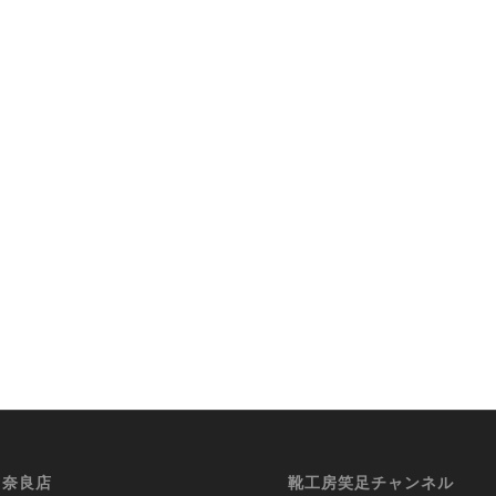
i 奈良店
靴工房笑足チャンネル