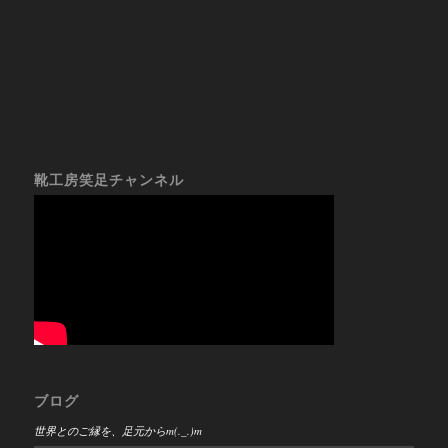
靴工房笑足チャンネル
ブログ
世界とのご縁を、足元からm(._.)m