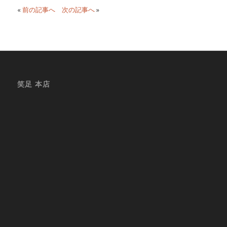
«
前の記事へ
次の記事へ
»
笑足 本店