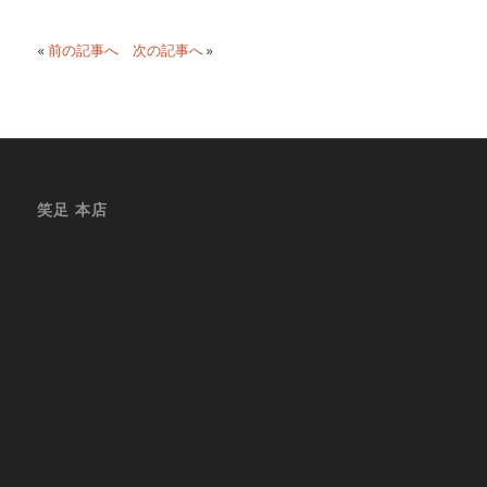
«
前の記事へ
次の記事へ
»
笑足 本店