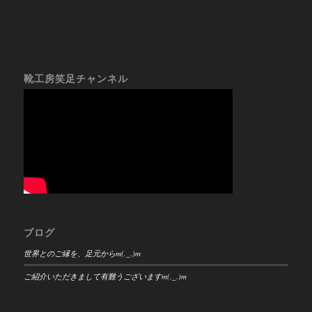
靴工房笑足チャンネル
ブログ
世界とのご縁を、足元からm(._.)m
ご紹介いただきまして有難うございますm(._.)m