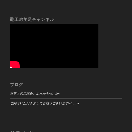
靴工房笑足チャンネル
ブログ
世界とのご縁を、足元からm(._.)m
ご紹介いただきまして有難うございますm(._.)m