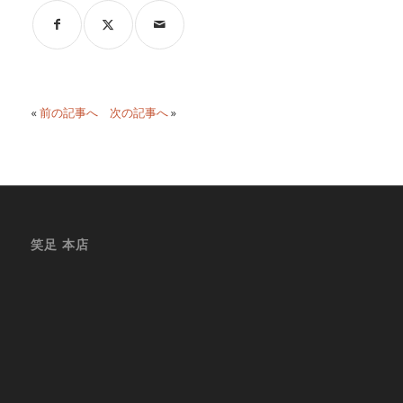
«
前の記事へ
次の記事へ
»
笑足 本店