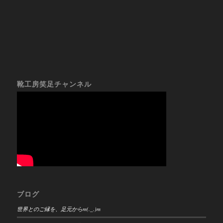
靴工房笑足チャンネル
ブログ
世界とのご縁を、足元からm(._.)m