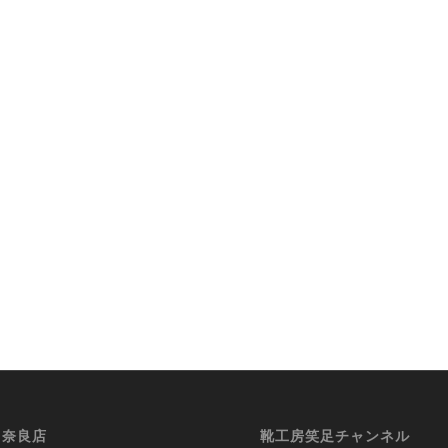
i 奈良店
靴工房笑足チャンネル