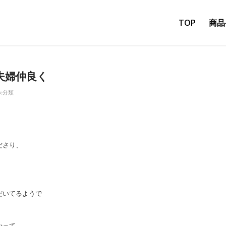
TOP
商品
^夫婦仲良く
未分類
ださり、
だいてるようで
かって