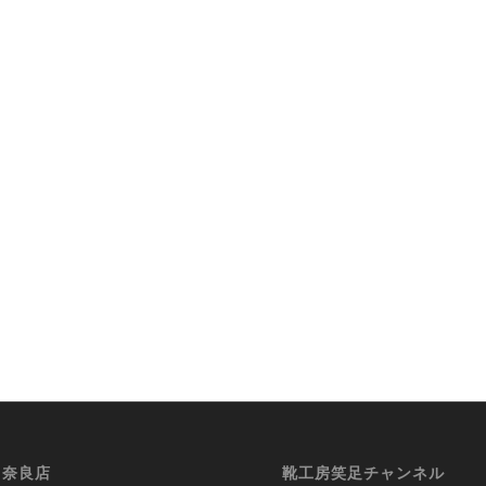
i 奈良店
靴工房笑足チャンネル