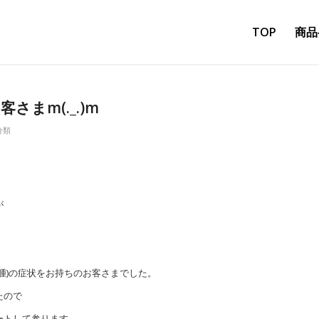
TOP
商品
さまm(._.)m
分類
が
腫)の症状をお持ちのお客さまでした。
たので
ートして参ります