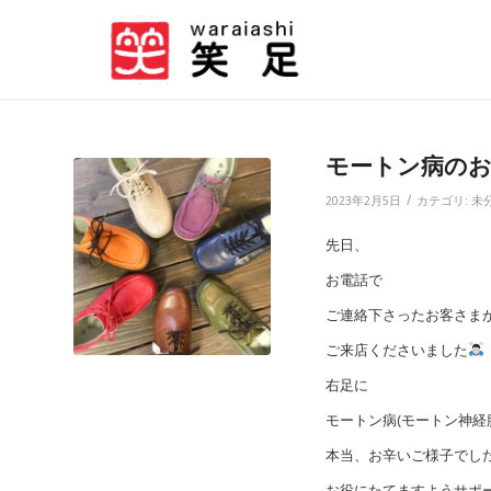
モートン病のお客
/
2023年2月5日
カテゴリ:
未
先日、
お電話で
ご連絡下さったお客さま
ご来店くださいました
右足に
モートン病(モートン神経
本当、お辛いご様子でし
お役にたてますようサポ