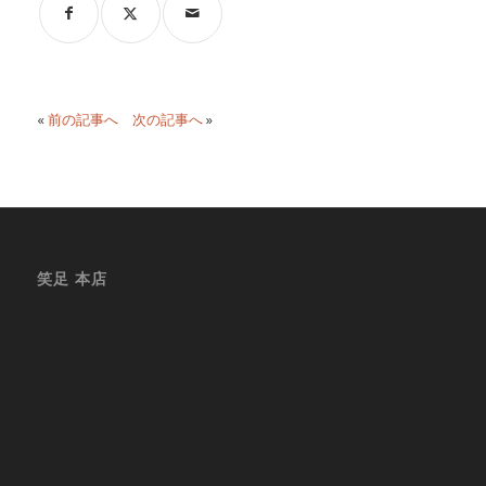
«
前の記事へ
次の記事へ
»
笑足 本店