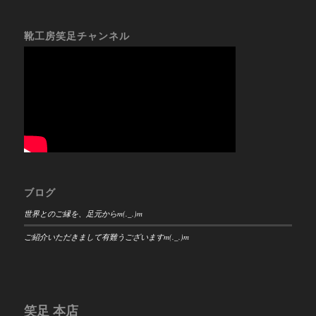
靴工房笑足チャンネル
ブログ
世界とのご縁を、足元からm(._.)m
ご紹介いただきまして有難うございますm(._.)m
笑足 本店