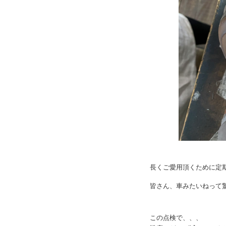
長くご愛用頂くために定
皆さん、車みたいねって
この点検で、、、