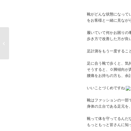
靴がどんな状態になって
をお客様と一緒に見なが
履いていて何かお困りの
歩き方で改善した方が良
パンプスのブランドリ
ニューアルのお知らせ
足計測をもう一度するこ
足に合う靴で歩くと、気
そうすると、０脚傾向が
腰痛をお持ちの方も、余
いいことづくめですね
靴はファッションの一部
身体の土台である足元を
靴って体を守ってるんだ
もっともっと皆さんに知