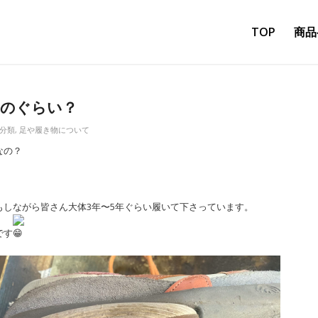
TOP
商品
どのぐらい？
分類
,
足や履き物について
なの？
もしながら皆さん大体3年〜
5年ぐらい履いて下さっています。
です