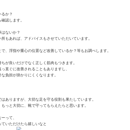
いるか？
ら確認します。
事はないか？
い所もあれば、アドバイスもさせていた
だいています。
とで、浮指や重心の位置など改善しているか
？等もお調べします。
持ちが良いだけでなく正しく筋肉もつきます。
真っ直ぐに改善されることもありますし、
計な負担が掛かりにくくなります。
ではありますが、大切な足を守る役割も果たしています。
、もっと大切に、靴で守ってもらえたらと思います。
なーって、
っていただけたら嬉しいなと