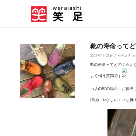
靴の寿命って
/
2021年1月25日
カテゴリ:
未
靴の寿命ってどのぐらい
よく伺う質問です
当店の靴の場合、お修理
環境にやさしいエコな靴