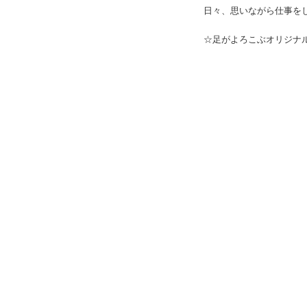
日
々、思いながら仕事を
☆足がよろこぶオリジナ