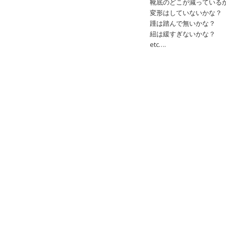
靴底のどこが減っている
変形はしていないかな？
踵は踏んで無いかな？
紐は緩すぎないかな？
etc….