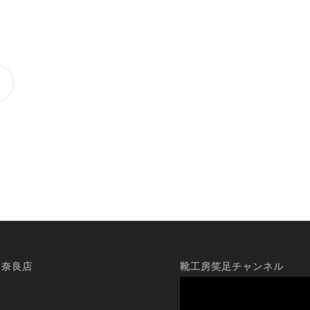
i 奈良店
靴工房笑足チャンネル