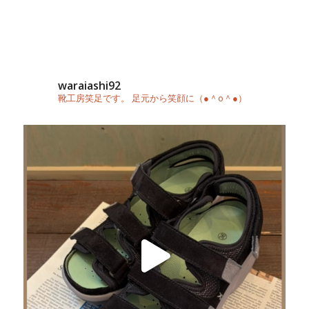
waraiashi92
靴工房笑足です。 足元から笑顔に（●＾o＾●）