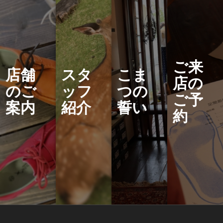
ご来
店舗
スタ
こま
店の
のご
ッフ
つの
ご予
案内
紹介
誓い
約