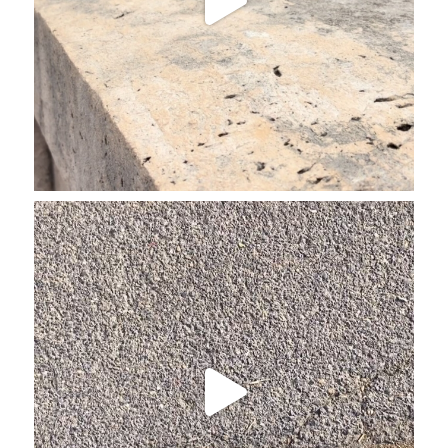
#河内長野
...
もっと見る
動画
View on Facebook
·
Share