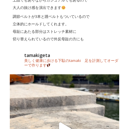
上品でもありながらカジュアルでもあるので
大人の抜け感を演出できます
調節ベルトが3本と踵ベルトもついているので
立体的にホールドしてくれます。
母趾にあたる部分はストレッチ素材に
切り替えられているので外反母趾の方にも
合わせやすいお靴になってます。
どんな足の形にもフィットします
tamakigeta
美しく健康に歩ける下駄のtamaki 足を計測してオーダ
沢山歩いても疲れにくく
ーで作ります
あらゆるスタイリングにも馴染む
特別な一足になること間違いないです
皆様の足に最適な一足を
スタッフが丁寧に合わせます。
お気軽にご相談ください
☆営業時間は10時〜18時
☆足計測はお気軽に！無料です！
#笑足