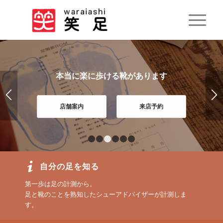
本当に楽に歩ける靴があります
店舗案内
来店予約
1
2
3
4
5
6
自分の足を知る
第一歩は足の計測から。
足と靴のことを熟知したシューアドバイザーが計測しま
す。